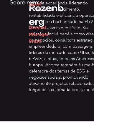
Sobre mim:
anos de experiência liderando
Rozenb
Veriff
iniciativas de crescimento,
rentabilidade e eficiência operacional,
erg
realizou seu bacharelado na FGV e seu
MBA na Universidade Yale. Sua
General
trajetória inclui papéis como diretora
Manager,
de negócios, consultora estratégica e
Brazil
empreendedora, com passagens por
líderes de mercado como Uber, Rappi
e P&G, e atuação pelas Américas e
Europa. Andrea também é uma forte
defensora dos temas de ESG e
negócios sociais, promovendo
ativamente projetos relacionados ao
longo de sua jornada profissional.