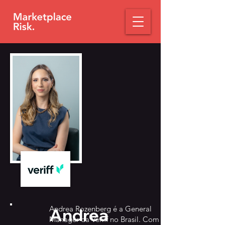
Andrea Rozenberg é a General
Andrea
Manager da Veriff no Brasil. Com 15