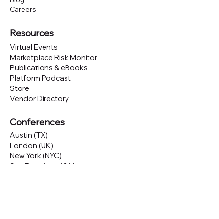
Blog
Careers
Resources
Virtual Events
Marketplace Risk Monitor
Publications & eBooks
Platform Podcast
Store
Vendor Directory
Conferences
Austin (TX)
London (UK)
New York (NYC)
San Francisco (CA)
São Paulo (BR)
Looking to
attend
our conferences?