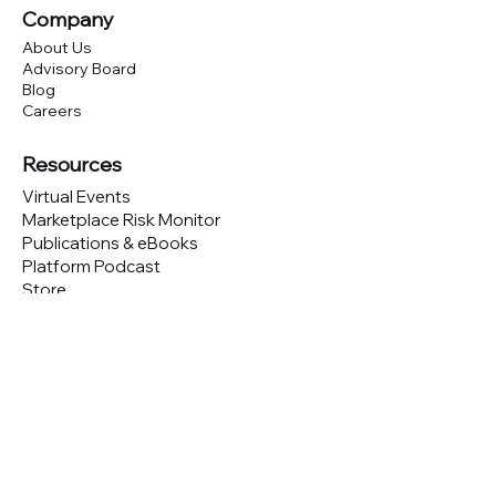
Company
About Us
Advisory Board
Blog
Careers
Resources
Virtual Events
Marketplace Risk Monitor
Publications & eBooks
Platform Podcast
Store
Vendor Directory
Conferences
Austin (TX)
London (UK)
New York (NYC)
San Francisco (CA)
São Paulo (BR)