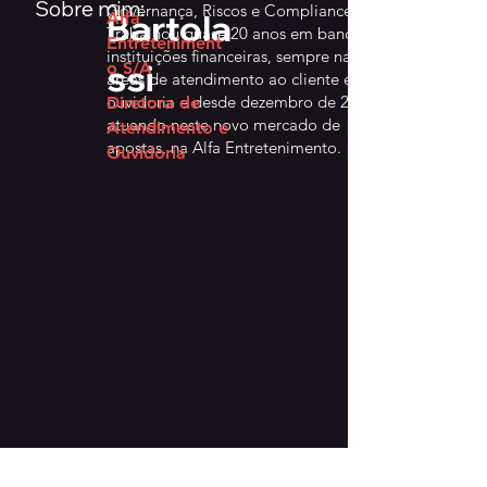
Sobre mim:
Governança, Riscos e Compliance.
Bartola
Alfa
Trabalhou quase 20 anos em bancos e
Entreteniment
instituições financeiras, sempre nas
ssi
o S/A
áreas de atendimento ao cliente e
ouvidoria e desde dezembro de 2024
Diretora de
atuando neste novo mercado de
Atendimento e
apostas, na Alfa Entretenimento.
Ouvidoria