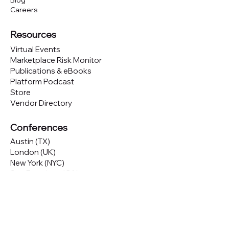
Blog
Careers
Resources
Virtual Events
Marketplace Risk Monitor
Publications & eBooks
Platform Podcast
Store
Vendor Directory
Conferences
Austin (TX)
London (UK)
New York (NYC)
San Francisco (CA)
São Paulo (BR)
Looking to
attend
our conferences?