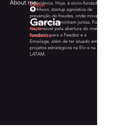
About me:
experiência. Hoje, é sócio-fundador
o
4Axon
da 4Axon, startup agnóstica de
prevenção de fraudes, onde inovação
Garcia
e prevenção caminham juntas. Foi
responsável pela abertura do mercado
Sócio-
brasileiro para a Feedzai e a
fundador
Emailage, além de ter atuado em
projetos estratégicos na Elo e na
LATAM.