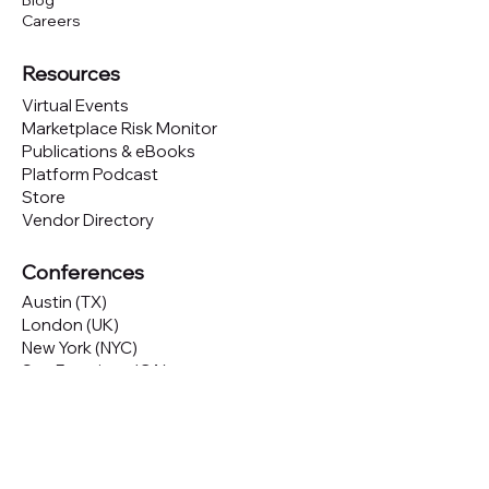
Blog
Careers
Resources
Virtual Events
Marketplace Risk Monitor
Publications & eBooks
Platform Podcast
Store
Vendor Directory
Conferences
Austin (TX)
London (UK)
New York (NYC)
San Francisco (CA)
São Paulo (BR)
Looking to
attend
our conferences?